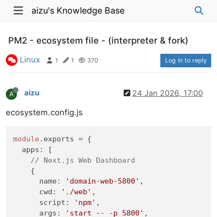
aizu's Knowledge Base
PM2 - ecosystem file - (interpreter & fork)
Linux
1
1
370
Log in to reply
aizu
24 Jan 2026, 17:00
A
ecosystem.config.js
module
.
exports
 = {

apps
: [

// Next.js Web Dashboard
    {

name
: 
'domain-web-5800'
,

cwd
: 
'./web'
,

script
: 
'npm'
,

args
: 
'start -- -p 5800'
,
