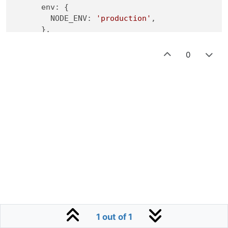
env
: {

NODE_ENV
: 
'production'
,

      },

instances
: 
1
,

autorestart
: 
true
,

0
watch
: 
true
,

exec_mode
: 
'fork'
,

max_memory_restart
: 
'500M'
,

error_file
: 
'/var/www/domain/web-error.l
out_file
: 
'/var/www/domain/web-out.log'
,

merge_logs
: 
true
,

time
: 
true
,

    },

// Telegram Bot Service (Express)
    {

name
: 
'domain-bot-5801'
,

cwd
: 
'./bot'
,

script
: 
'src/index.js'
,

1 out of 1
env
: {
